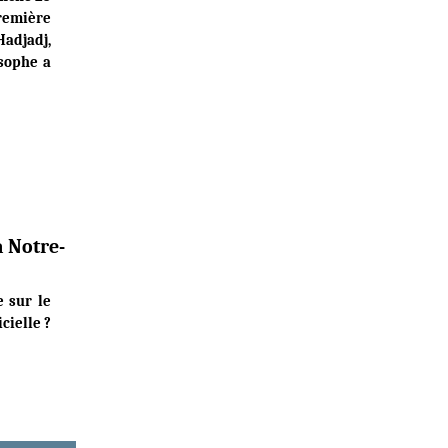
remière
Hadjadj,
osophe a
à Notre-
 sur le
cielle ?