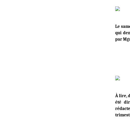
Le same
qui de
par Mgr
À lire,
été di
rédacte
trimest