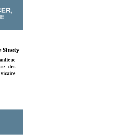
CER,
RE
e Sinety
banlieue
tre des
 vicaire