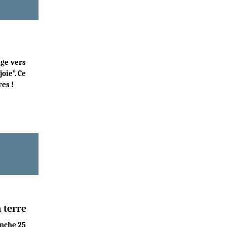
age vers
oie”. Ce
res !
a terre
anche 25