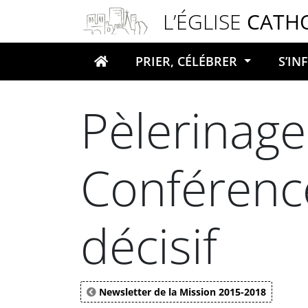
Panneau de gestion des cookies
L’ÉGLISE
CATH
PRIER, CÉLÉBRER
S’I
Votre recherche
Pèlerinage
Conférenc
décisif
Newsletter de la Mission 2015-2018