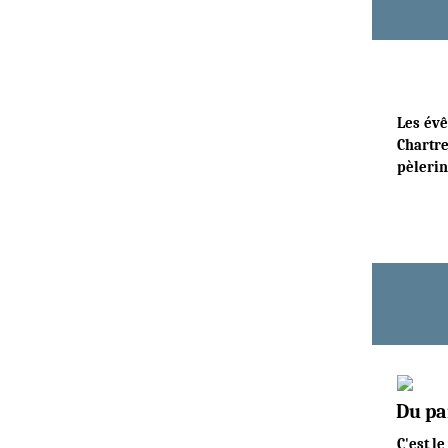
Les évê
Chartre
pèlerin
Du pai
C'est l