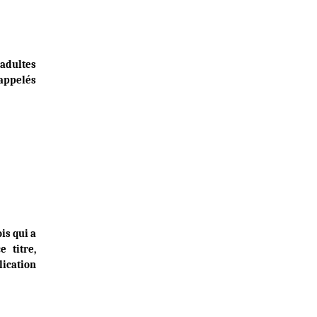
 adultes
appelés
is qui a
 titre,
lication