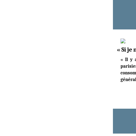
« Si je
« Il y 
parisi
consomm
général