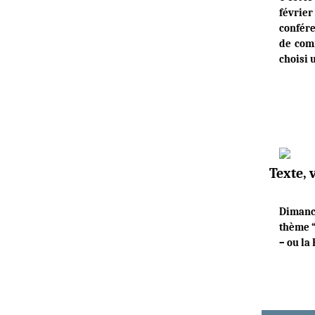
févrie
confére
de comm
choisi 
Texte, 
Dimanc
thème “
– ou la