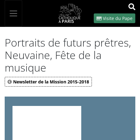
Panneau de gestion des cookies
Votre recherche
OK
Visite du Pape
Portraits de futurs prêtres,
Neuvaine, Fête de la
musique
Newsletter de la Mission 2015-2018