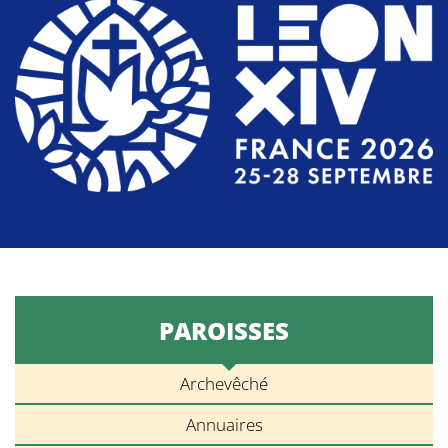
PAROISSES
Archevêché
Annuaires