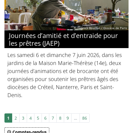
© Yannick Boschat / Diocèse de Paris
Journées d’amitié et d’entraide pour
les prêtres (JAEP)
Les samedi 6 et dimanche 7 juin 2026, dans les
jardins de la Maison Marie-Thérèse (14e), deux
journées d’animations et de brocante ont été
organisées pour soutenir les prêtres âgés des
diocèses de Créteil, Nanterre, Paris et Saint-
Denis.
1
2
3
4
5
6
7
8
9
…
86
Comptes-rendus