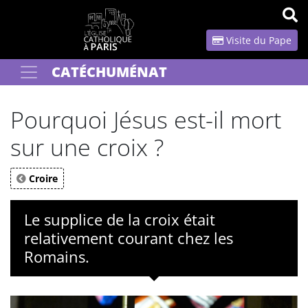
Panneau de gestion des cookies
Visite du Pape
CATÉCHUMÉNAT
Votre recherche
OK
Pourquoi Jésus est-il mort
sur une croix ?
Croire
Le supplice de la croix était
relativement courant chez les
Romains.