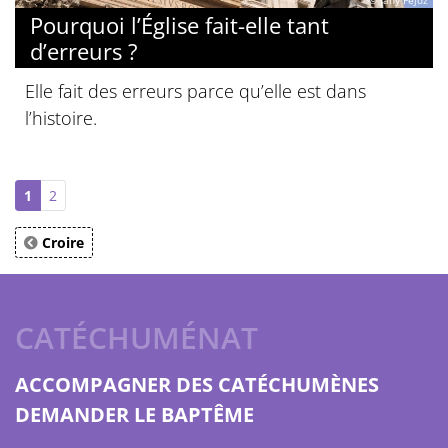
© Jany Féjoz
Pourquoi l’Église fait-elle tant
d’erreurs ?
Elle fait des erreurs parce qu’elle est dans
l’histoire.
1
2
Croire
CATÉCHUMÉNAT
ACCOMPAGNER DES CATÉCHUMÈNES
DEMANDER LE BAPTÊME