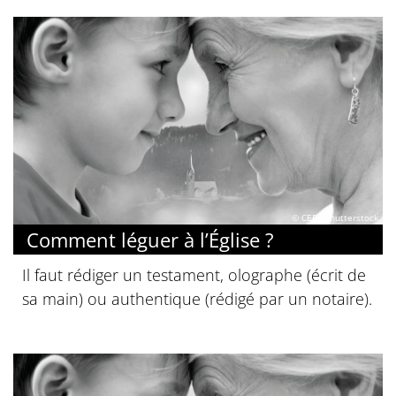
© CEF / Shutterstock
Comment léguer à l’Église ?
Il faut rédiger un testament, olographe (écrit de
sa main) ou authentique (rédigé par un notaire).