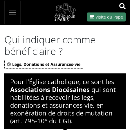
Panneau de gestion des cookies
Votre recherche
OK
Visite du Pape
Qui indiquer comme
bénéficiaire ?
Legs, Donations et Assurances-vie
Pour l’Église catholique, ce sont les
Associations Diocésaines
qui sont
habilitées à recevoir les legs,
donations et assurances-vie, en
exonération de droits de mutation
(art. 795-10° du CGI).