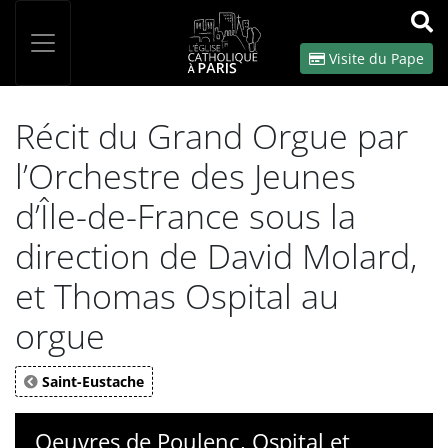
Panneau de gestion des cookies
Votre recherche
OK
Visite du Pape
Récit du Grand Orgue par
l’Orchestre des Jeunes
d’Île-de-France sous la
direction de David Molard,
et Thomas Ospital au
orgue
Saint-Eustache
Oeuvres de Poulenc, Ospital et