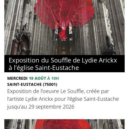
Exposition du Souffle de Lydie Arickx
à l’église Saint-Eustache
MERCREDI
19 AOÛT
À 10H
SAINT-EUSTACHE (75001)
Exposition de l'oeuvre Le Souffle, créée par
l'artiste Lydie Arickx pour l'église Saint-Eustache
jusqu'au 29 septembre 2026