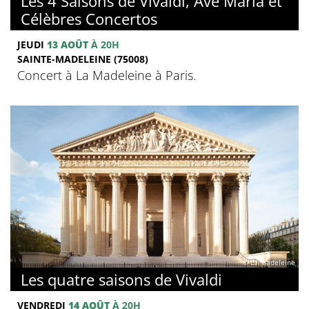
Les 4 Saisons de Vivaldi, Ave Maria et
Célèbres Concertos
JEUDI
13 AOÛT
À 20H
SAINTE-MADELEINE (75008)
Concert à La Madeleine à Paris.
© La Madeleine
Les quatre saisons de Vivaldi
VENDREDI
14 AOÛT
À 20H