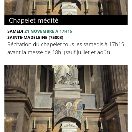
Chapelet médité
SAMEDI
21 NOVEMBRE
À 17H15
SAINTE-MADELEINE (75008)
Récitation du chapelet tous les samedis à 17h15
avant la messe de 18h. (sauf juillet et août)