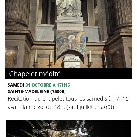
Chapelet médité
SAMEDI
31 OCTOBRE
À 17H15
SAINTE-MADELEINE (75008)
Récitation du chapelet tous les samedis à 17h15
avant la messe de 18h. (sauf juillet et août)