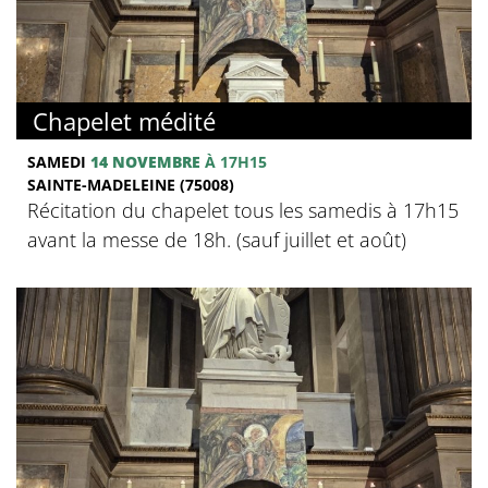
Chapelet médité
SAMEDI
14 NOVEMBRE
À 17H15
SAINTE-MADELEINE (75008)
Récitation du chapelet tous les samedis à 17h15
avant la messe de 18h. (sauf juillet et août)