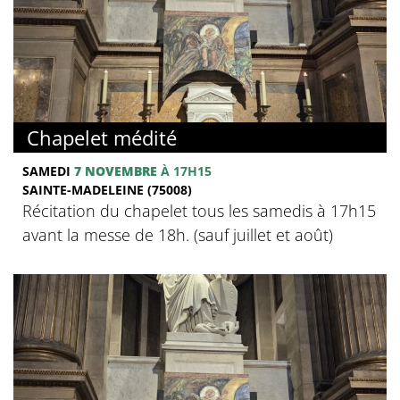
Chapelet médité
SAMEDI
7 NOVEMBRE
À 17H15
SAINTE-MADELEINE (75008)
Récitation du chapelet tous les samedis à 17h15
avant la messe de 18h. (sauf juillet et août)