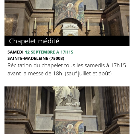
Chapelet médité
SAMEDI
12 SEPTEMBRE
À 17H15
SAINTE-MADELEINE (75008)
Récitation du chapelet tous les samedis à 17h15
avant la messe de 18h. (sauf juillet et août)