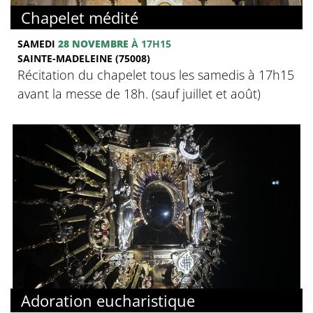
Chapelet médité
SAMEDI
28 NOVEMBRE
À 17H15
SAINTE-MADELEINE (75008)
Récitation du chapelet tous les samedis à 17h15
avant la messe de 18h. (sauf juillet et août)
Adoration eucharistique