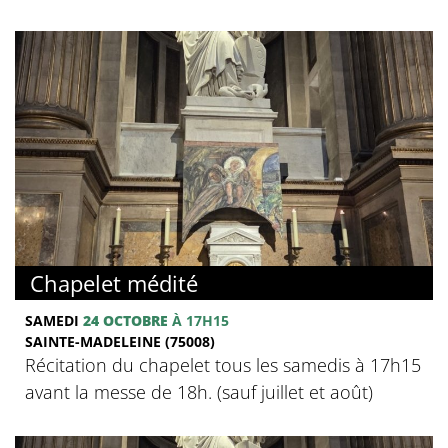
Chapelet médité
SAMEDI
24 OCTOBRE
À 17H15
SAINTE-MADELEINE (75008)
Récitation du chapelet tous les samedis à 17h15
avant la messe de 18h. (sauf juillet et août)