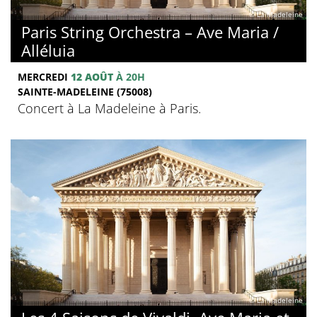
© La Madeleine
Paris String Orchestra – Ave Maria /
Alléluia
MERCREDI
12 AOÛT
À 20H
SAINTE-MADELEINE (75008)
Concert à La Madeleine à Paris.
© La Madeleine