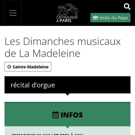
Panneau de gestion des cookies
Votre recherche
OK
Visite du Pape
Les Dimanches musicaux
de La Madeleine
Sainte-Madeleine
récital d’orgue
INFOS