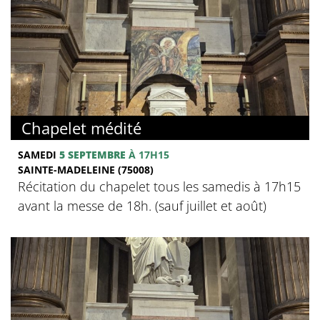
Chapelet médité
SAMEDI
5 SEPTEMBRE
À 17H15
SAINTE-MADELEINE (75008)
Récitation du chapelet tous les samedis à 17h15
avant la messe de 18h. (sauf juillet et août)