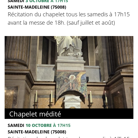
SAMEDI
3 OCTOBRE
À 17H15
SAINTE-MADELEINE (75008)
Récitation du chapelet tous les samedis à 17h15
avant la messe de 18h. (sauf juillet et août)
Chapelet médité
SAMEDI
10 OCTOBRE
À 17H15
SAINTE-MADELEINE (75008)