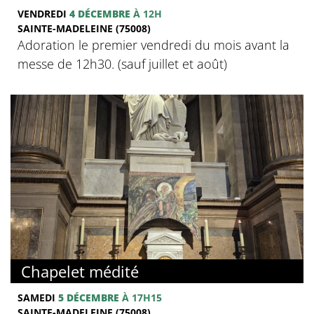
VENDREDI
4 DÉCEMBRE
À 12H
SAINTE-MADELEINE (75008)
Adoration le premier vendredi du mois avant la
messe de 12h30. (sauf juillet et août)
Chapelet médité
SAMEDI
5 DÉCEMBRE
À 17H15
SAINTE-MADELEINE (75008)