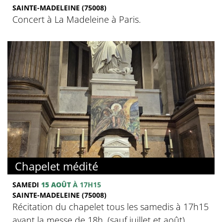
SAINTE-MADELEINE (75008)
Concert à La Madeleine à Paris.
Chapelet médité
SAMEDI
15 AOÛT
À 17H15
SAINTE-MADELEINE (75008)
Récitation du chapelet tous les samedis à 17h15
avant la messe de 18h. (sauf juillet et août)