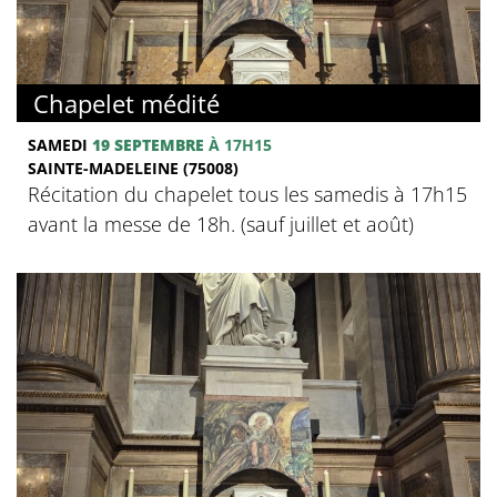
Chapelet médité
SAMEDI
19 SEPTEMBRE
À 17H15
SAINTE-MADELEINE (75008)
Récitation du chapelet tous les samedis à 17h15
avant la messe de 18h. (sauf juillet et août)