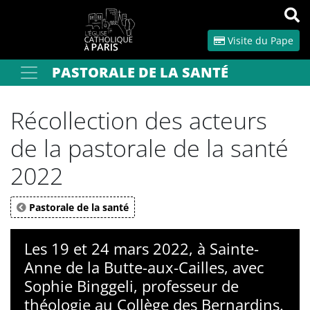
Panneau de gestion des cookies
Visite du Pape
PASTORALE DE LA SANTÉ
Votre recherche
OK
Récollection des acteurs
de la pastorale de la santé
2022
Pastorale de la santé
Les 19 et 24 mars 2022, à Sainte-
Anne de la Butte-aux-Cailles, avec
Sophie Binggeli, professeur de
théologie au Collège des Bernardins.