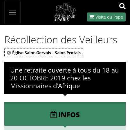
Panneau de gestion des cookies
Votre recherche
OK
Visite du Pape
Récollection des Veilleurs
Église Saint-Gervais - Saint-Protais
Une retraite ouverte à tous du 18 au
20 OCTOBRE 2019 chez les
Missionnaires d’Afrique
INFOS