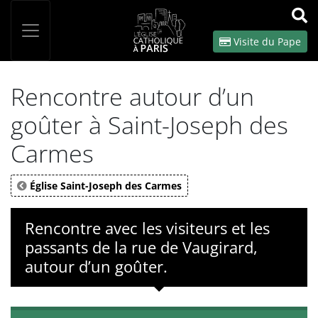
Panneau de gestion des cookies
Votre recherche
OK
Visite du Pape
Rencontre autour d’un
goûter à Saint-Joseph des
Carmes
Église Saint-Joseph des Carmes
Rencontre avec les visiteurs et les
passants de la rue de Vaugirard,
autour d’un goûter.