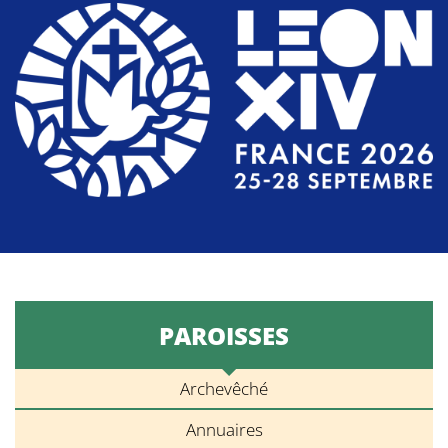
PAROISSES
Archevêché
Annuaires