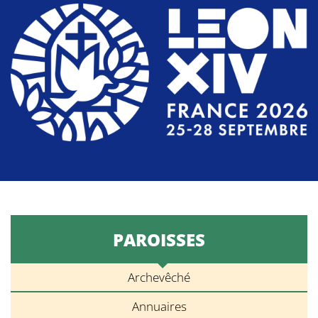
PAROISSES
Archevêché
Annuaires