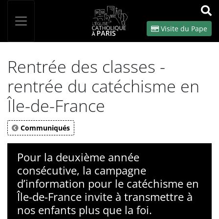
Panneau de gestion des cookies
Votre recherche
OK
Visite du Pape
Rentrée des classes -
rentrée du catéchisme en
Île-de-France
Communiqués
Pour la deuxième année
consécutive, la campagne
d’information pour le catéchisme en
Île-de-France invite à transmettre à
nos enfants plus que la foi.