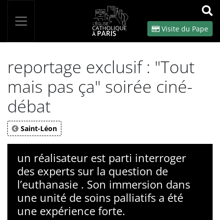
Panneau de gestion des cookies
Votre recherche
OK
Visite du Pape
reportage exclusif : "Tout
mais pas ça" soirée ciné-
débat
Saint-Léon
un réalisateur est parti interroger
des experts sur la question de
l’euthanasie . Son immersion dans
une unité de soins palliatifs a été
une expérience forte.