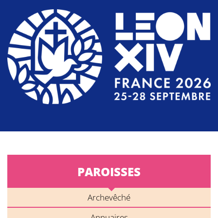
PAROISSES
Archevêché
Annuaires