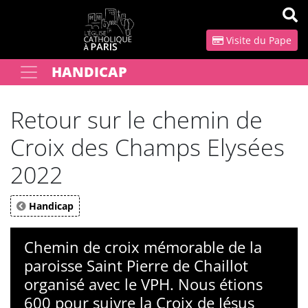
Panneau de gestion des cookies
Visite du Pape
HANDICAP
Votre recherche
OK
Retour sur le chemin de
Croix des Champs Elysées
2022
Handicap
Chemin de croix mémorable de la
paroisse Saint Pierre de Chaillot
organisé avec le VPH. Nous étions
600 pour suivre la Croix de Jésus