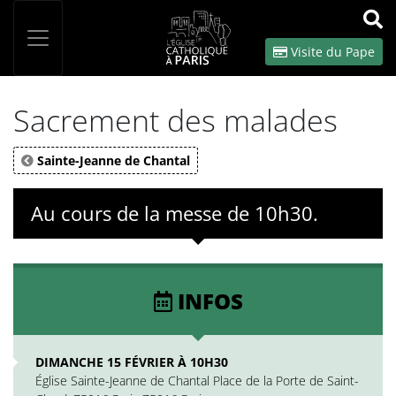
Panneau de gestion des cookies
Votre recherche
OK
Visite du Pape
Sacrement des malades
Sainte-Jeanne de Chantal
Au cours de la messe de 10h30.
INFOS
DIMANCHE 15 FÉVRIER À 10H30
Église Sainte-Jeanne de Chantal Place de la Porte de Saint-