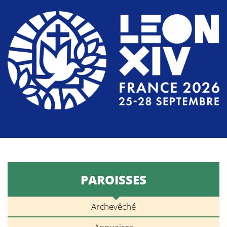
PAROISSES
Archevêché