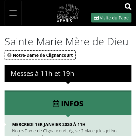
Panneau de gestion des cookies
Votre recherche
OK
Visite du Pape
Sainte Marie Mère de Dieu
Notre-Dame de Clignancourt
Messes à 11h et 19h
INFOS
MERCREDI 1ER JANVIER 2020 À 11H
Notre-Dame de Clignancourt, église 2 place jules joffrin