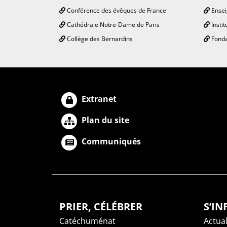
Conférence des évêques de France
Ensei
Cathédrale Notre-Dame de Paris
Instit
Collège des Bernardins
Fonda
Extranet
Plan du site
Communiqués
PRIER, CÉLÉBRER
S’I
Catéchuménat
Actual