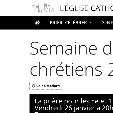
Panneau de gestion des cookies
L’ÉGLISE
CATH
PRIER, CÉLÉBRER
S’I
Votre recherche
Semaine de
chrétiens
Saint-Médard
La prière pour les 5e et 
Vendredi 26 janvier à 20h