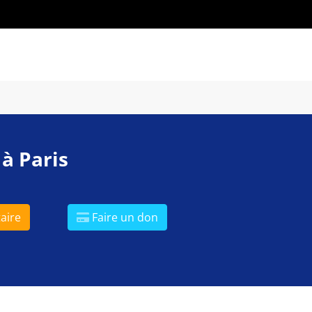
 à Paris
aire
Faire un don