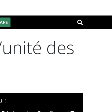
PAPE
OK
’unité des
 :