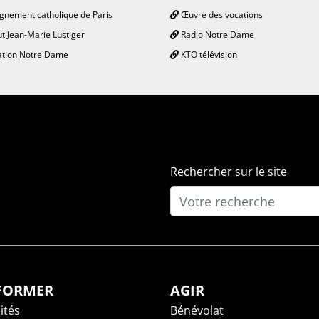
gnement catholique de Paris
Œuvre des vocations
ut Jean-Marie Lustiger
Radio Notre Dame
tion Notre Dame
KTO télévision
Rechercher sur le site
NFORMER
AGIR
ités
Bénévolat