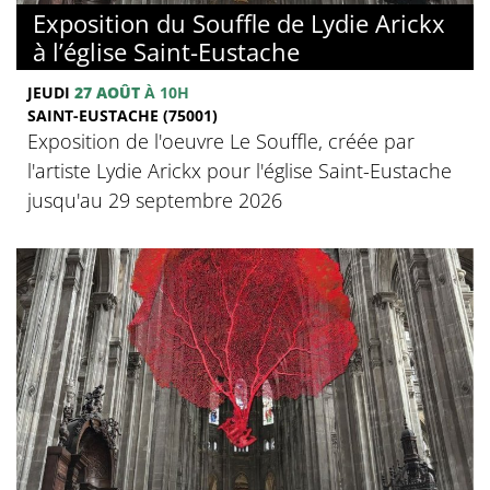
Exposition du Souffle de Lydie Arickx
à l’église Saint-Eustache
JEUDI
27 AOÛT
À 10H
SAINT-EUSTACHE (75001)
Exposition de l'oeuvre Le Souffle, créée par
l'artiste Lydie Arickx pour l'église Saint-Eustache
jusqu'au 29 septembre 2026