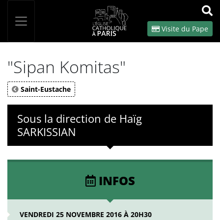
Panneau de gestion des cookies
Votre recherche
OK
Visite du Pape
"Sipan Komitas"
Saint-Eustache
Sous la direction de Haïg
SARKISSIAN
INFOS
VENDREDI 25 NOVEMBRE 2016 À 20H30