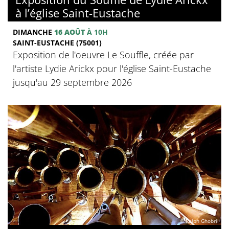
à l’église Saint-Eustache
DIMANCHE
16 AOÛT
À 10H
SAINT-EUSTACHE (75001)
Exposition de l'oeuvre Le Souffle, créée par
l'artiste Lydie Arickx pour l'église Saint-Eustache
jusqu'au 29 septembre 2026
© Ralph Ghobril