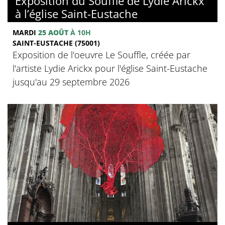
Exposition du Souffle de Lydie Arickx
à l’église Saint-Eustache
MARDI
25 AOÛT
À 10H
SAINT-EUSTACHE (75001)
Exposition de l'oeuvre Le Souffle, créée par
l'artiste Lydie Arickx pour l'église Saint-Eustache
jusqu'au 29 septembre 2026