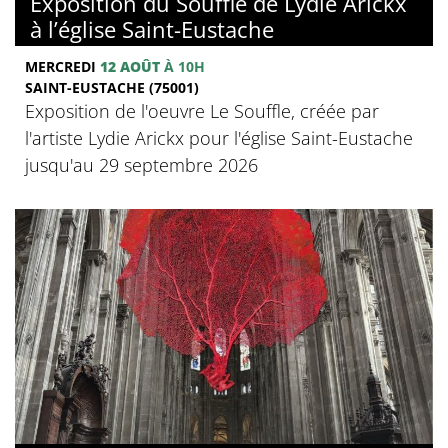
Exposition du Souffle de Lydie Arickx
à l’église Saint-Eustache
MERCREDI
12 AOÛT
À 10H
SAINT-EUSTACHE (75001)
Exposition de l'oeuvre Le Souffle, créée par
l'artiste Lydie Arickx pour l'église Saint-Eustache
jusqu'au 29 septembre 2026