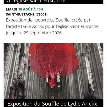
à l’église Saint-Eustache
MARDI
18 AOÛT
À 10H
SAINT-EUSTACHE (75001)
Exposition de l'oeuvre Le Souffle, créée par
l'artiste Lydie Arickx pour l'église Saint-Eustache
jusqu'au 29 septembre 2026
Exposition du Souffle de Lydie Arickx