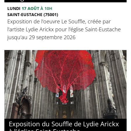
LUNDI
17 AOÛT
À 10H
SAINT-EUSTACHE (75001)
Exposition de l'oeuvre Le Souffle, créée par
l'artiste Lydie Arickx pour l'église Saint-Eustache
jusqu'au 29 septembre 2026
Exposition du Souffle de Lydie Arickx