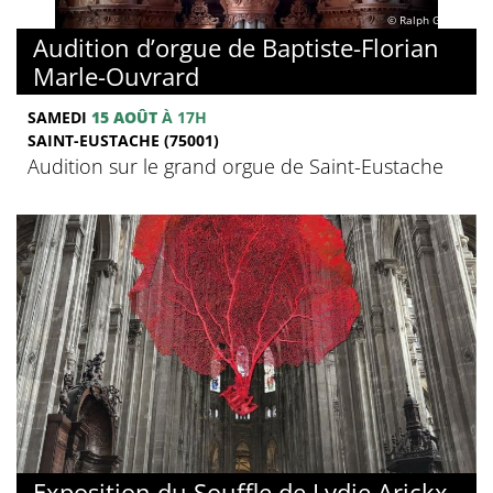
© Ralph Ghobril
Audition d’orgue de Baptiste-Florian
Marle-Ouvrard
SAMEDI
15 AOÛT
À 17H
SAINT-EUSTACHE (75001)
Audition sur le grand orgue de Saint-Eustache
Exposition du Souffle de Lydie Arickx