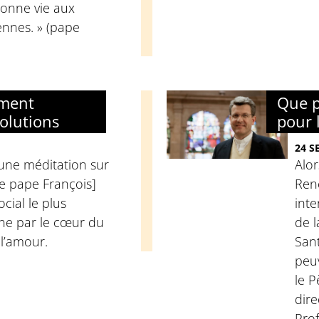
 donne vie aux
ennes. » (pape
ement
Que p
olutions
pour 
24 S
une méditation sur
Alor
le pape François]
Ren
cial le plus
inte
ine par le cœur du
de 
 l’amour.
Sant
peuv
le P
dire
Prof