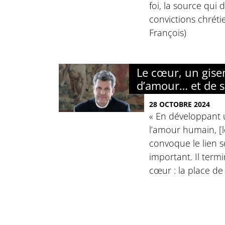
foi, la source qui
convictions chréti
François)
Le cœur, un gis
d’amour… et de s
28 OCTOBRE 2024
« En développant 
l’amour humain, [
convoque le lien so
important. Il term
cœur : la place de