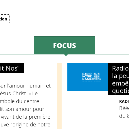
tion
FOCUS
it Nos”
Radi
la pe
empêc
sur l’amour humain et
quoti
ésus-Christ. « Le
ymbole du centre
RADI
Réé
llit son amour pour
du 
 vivant de la première
uve l’origine de notre