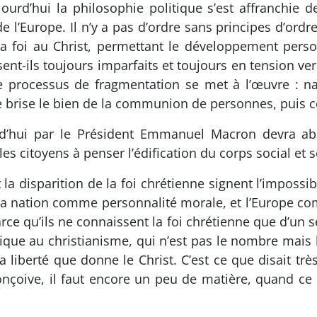
ourd’hui la philosophie politique s’est affranchie d
e l’Europe. Il n’y a pas d’ordre sans principes d’ordre
t la foi au Christ, permettant le développement per
ent-ils toujours imparfaits et toujours en tension ver
e processus de fragmentation se met à l’œuvre : nati
 se brise le bien de la communion de personnes, puis c
rd’hui par le Président Emmanuel Macron devra ab
les citoyens à penser l’édification du corps social et se
 la disparition de la foi chrétienne signent l’impossib
 la nation comme personnalité morale, et l’Europe c
ce qu’ils ne connaissent la foi chrétienne que d’un s
ifique au christianisme, qui n’est pas le nombre mais l
 liberté que donne le Christ. C’est ce que disait trè
 conçoive, il faut encore un peu de matière, quand c