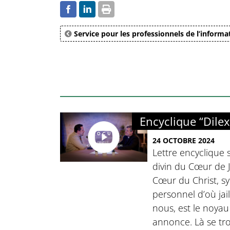
Service pour les professionnels de l’informa
Encyclique “Dilex
24 OCTOBRE 2024
Lettre encyclique 
divin du Cœur de J
Cœur du Christ, s
personnel d’où jai
nous, est le noyau
annonce. Là se tro