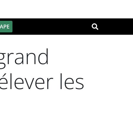
PAPE
OK
 grand
élever les