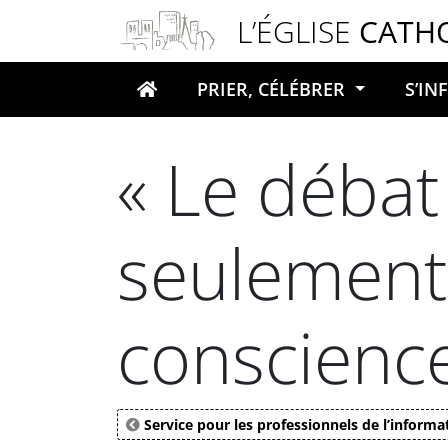
Panneau de gestion des cookies
L’ÉGLISE
CATH
PRIER, CÉLÉBRER
S’I
Votre recherche
« Le débat
seulement s
conscience
Service pour les professionnels de l’informa