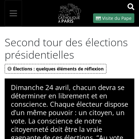
Panneau de gestion des cookies
Votre recherche
OK
Visite du Pape
Second tour des élections
présidentielles
Élections : quelques éléments de réflexion
Dimanche 24 avril, chacun devra se
déterminer en librement et en
conscience. Chaque électeur dispose
d’un même pouvoir : un citoyen, un
vote. La conscience de notre
citoyenneté doit être la vraie
gagnante de ces élections. “Au vote