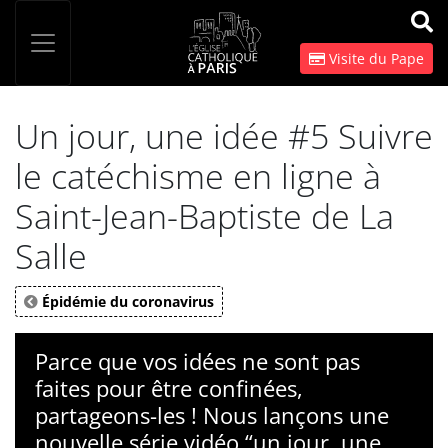
Panneau de gestion des cookies
Votre recherche
OK
Visite du Pape
Un jour, une idée #5 Suivre
le catéchisme en ligne à
Saint-Jean-Baptiste de La
Salle
Épidémie du coronavirus
Parce que vos idées ne sont pas
faites pour être confinées,
partageons-les ! Nous lançons une
nouvelle série vidéo “un jour, une