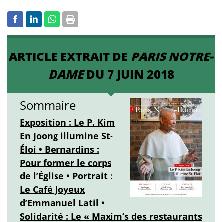
ARTICLE EXTRAIT DE
PARIS NOTRE-
DAME
DU 7 JUIN 2018
Sommaire
Exposition : Le P. Kim
En Joong illumine St-
Éloi • Bernardins :
Pour former le corps
de l’Église • Portrait :
Le Café Joyeux
d’Emmanuel Latil •
Solidarité : Le « Maxim’s des restaurants