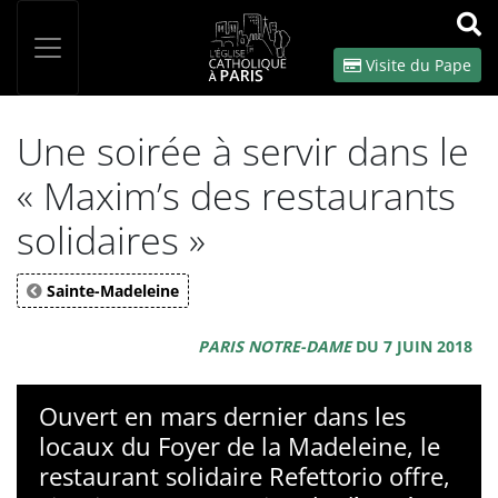
Panneau de gestion des cookies
Votre recherche
OK
Visite du Pape
Une soirée à servir dans le
« Maxim’s des restaurants
solidaires »
Sainte-Madeleine
PARIS NOTRE-DAME
DU 7 JUIN 2018
Ouvert en mars dernier dans les
locaux du Foyer de la Madeleine, le
restaurant solidaire Refettorio offre,