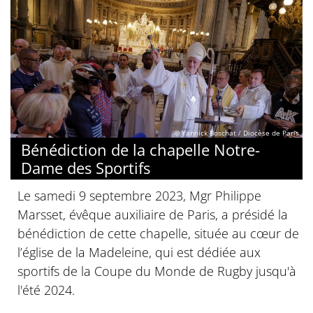
© Yannick Boschat / Diocèse de Paris
Bénédiction de la chapelle Notre-
Dame des Sportifs
Le samedi 9 septembre 2023, Mgr Philippe
Marsset, évêque auxiliaire de Paris, a présidé la
bénédiction de cette chapelle, située au cœur de
l’église de la Madeleine, qui est dédiée aux
sportifs de la Coupe du Monde de Rugby jusqu'à
l'été 2024.