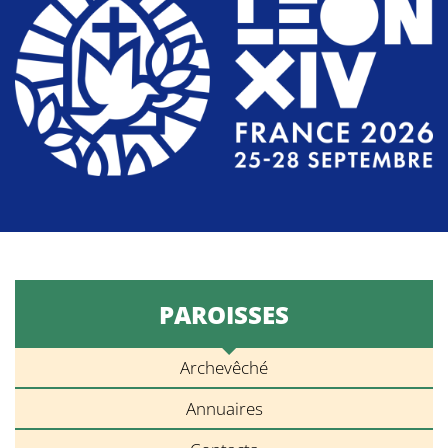
PAROISSES
Archevêché
Annuaires