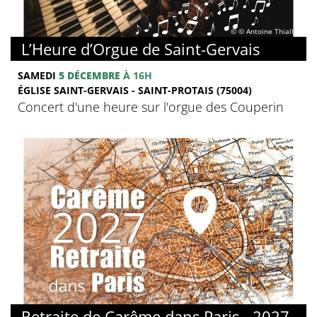
© © Antoine Thiallier
L’Heure d’Orgue de Saint-Gervais
SAMEDI
5 DÉCEMBRE
À 16H
ÉGLISE SAINT-GERVAIS - SAINT-PROTAIS (75004)
Concert d'une heure sur l'orgue des Couperin
© FMJ
Retraite de Carême dans Paris - 2027