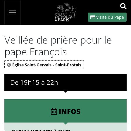
Panneau de gestion des cookies
Votre recherche
OK
Visite du Pape
Veillée de prière pour le
pape François
Église Saint-Gervais - Saint-Protais
De 19h15 à 22h
INFOS