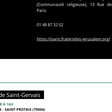
(Communauté religieuse), 13 Rue de
Paris
01 48 87 32 02
https://paris.fraternites-jerusalem.org/
de Saint-Gervais
E
À 16H
 - SAINT-PROTAIS (75004)