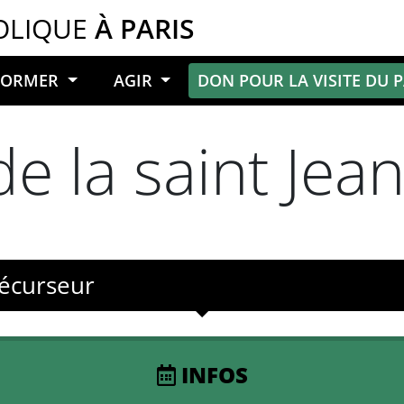
OLIQUE
À PARIS
NFORMER
AGIR
DON POUR LA VISITE DU 
de la saint Jea
récurseur
INFOS