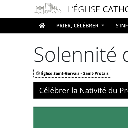
Panneau de gestion des cookies
L’ÉGLISE
CATH
PRIER, CÉLÉBRER
S’I
Votre recherche
Solennité 
Église Saint-Gervais - Saint-Protais
Célébrer la Nativité du P