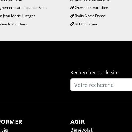
gnement catholique de Paris
Œuvre des vocations
ut Jean-Marie Lustiger
Radio Notre Dame
tion Notre Dame
KTO télévision
Rechercher sur le site
NFORMER
AGIR
ités
Bénévolat