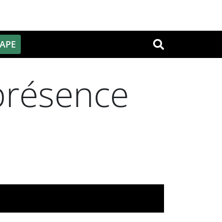
PAPE
OK
 présence