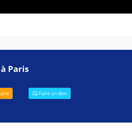
 à Paris
aire
Faire un don