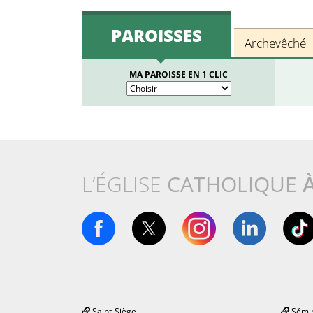
PAROISSES
Archevêché
MA PAROISSE EN 1 CLIC
L’ÉGLISE
CATHOLIQUE
Saint-Siège
Sémin