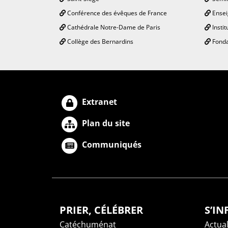
Conférence des évêques de France
Ensei
Cathédrale Notre-Dame de Paris
Instit
Collège des Bernardins
Fonda
Extranet
Plan du site
Communiqués
PRIER, CÉLÉBRER
S’I
Catéchuménat
Actual