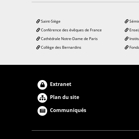
Saint-Siège
Sémin
Conférence des évêques de France
Ensei
Cathédrale Notre-Dame de Paris
Instit
Collège des Bernardins
Fonda
Extranet
Plan du site
Communiqués