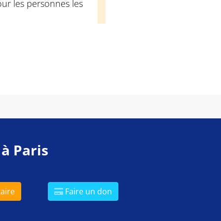
our les personnes les
 à Paris
aire
Faire un don