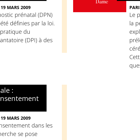
 19 MARS 2009
PARI
gnostic prénatal (DPN)
Le p
été définies par la loi.
la p
 pratique du
expl
antatoire (DPI) à des
prél
céré
Cet
ques
le :
consentement
 19 MARS 2009
nsentement dans les
herche se pose