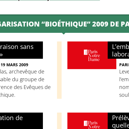
GARISATION “BIOÉTHIQUE” 2009 DE P
 raison sans
L’emb
»
labor
 19 MARS 2009
PARI
llas, archevêque de
Leve
sable du groupe de
l'em
érence des Evêques de
nom
thique.
soul
ation de
Prélè
quell