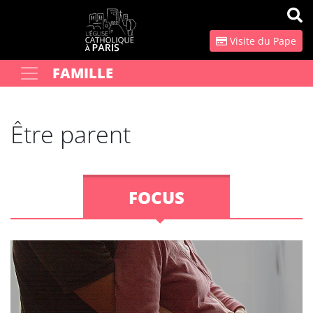
Panneau de gestion des cookies
Visite du Pape
FAMILLE
Votre recherche
OK
Être parent
FOCUS