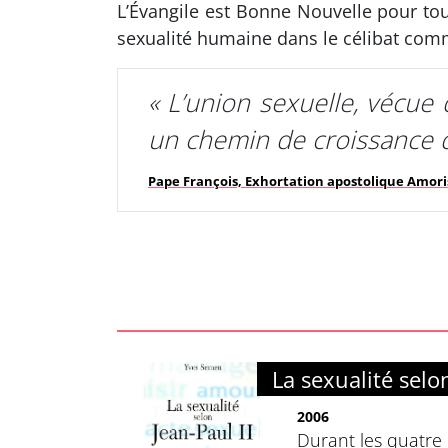
L’Évangile est Bonne Nouvelle pour tous
sexualité humaine dans le célibat co
« L’union sexuelle, vécue
un chemin de croissance d
Pape François, Exhortation apostolique Amoris
La sexualité selon
2006
Durant les quatre