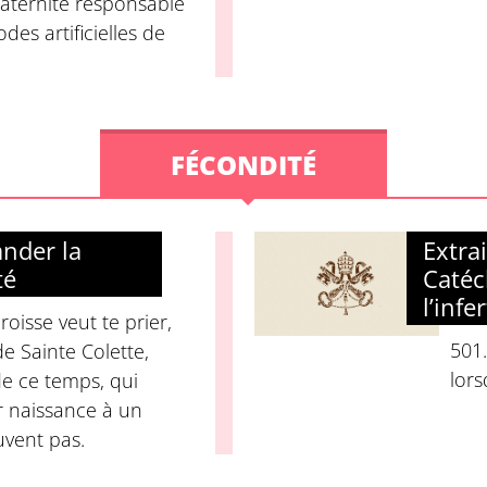
paternité responsable
des artificielles de
FÉCONDITÉ
nder la
Extra
té
Catéc
l’infer
oisse veut te prier,
501.
de Sainte Colette,
lors
e ce temps, qui
 naissance à un
uvent pas.