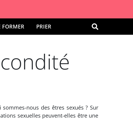
E FORMER
PRIER
OK
écondité
uoi sommes-nous des êtres sexués ? Sur
lations sexuelles peuvent-elles être une