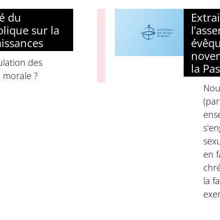
gé du
Extra
lique sur la
l’ass
aissances
évêqu
novem
ulation des
la Pa
e morale ?
Nou
(par
ense
s'en
sexu
en f
chr
la f
exer