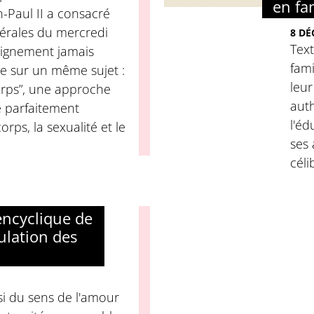
en fam
n-Paul II a consacré
érales du mercredi
8 DÉ
Text
eignement jamais
fami
pe sur un même sujet :
leur
orps”, une approche
auth
e parfaitement
l'éd
rps, la sexualité et le
ses 
céli
ncyclique de
gulation des
ssi du sens de l'amour