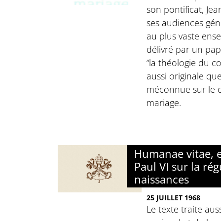
son pontificat, Jea
ses audiences gén
au plus vaste ens
délivré par un pa
“la théologie du c
aussi originale qu
méconnue sur le co
mariage.
Humanae vitae, e
Paul VI sur la ré
naissances
25 JUILLET 1968
Le texte traite au