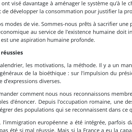
es ont visé davantage à aménager le système qu’à le
est de développer la consommation pour justifier la p
nos modes de vie. Sommes-nous prêts à sacrifier une 
conomique au service de l’existence humaine doit in
i est une aspiration humaine profonde.
 réussies
e calendrier, les motivations, la méthode. Il y a un m
généraux de la bioéthique : sur l’impulsion du prés
ue d’expressions diverses.
 se demander comment nous nous reconnaissons membr
s d’énoncer. Depuis l’occupation romaine, une des 
égrer des populations qui se reconnaissent dans ce qu
l’immigration européenne a été intégrée, parfois dan
s été si mal réussie. Mais si la France a eu la capaci