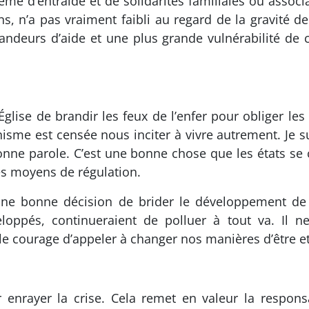
tème d’entraide et de solidarités familiales ou associa
ons, n’a pas vraiment faibli au regard de la gravité 
deurs d’aide et une plus grande vulnérabilité de ce
lise de brandir les feux de l’enfer pour obliger les
hisme est censée nous inciter à vivre autrement. Je s
onne parole. C’est une bonne chose que les états se 
es moyens de régulation.
 une bonne décision de brider le développement de
eloppés, continueraient de polluer à tout va. Il 
ir le courage d’appeler à changer nos manières d’être et
 enrayer la crise. Cela remet en valeur la respons