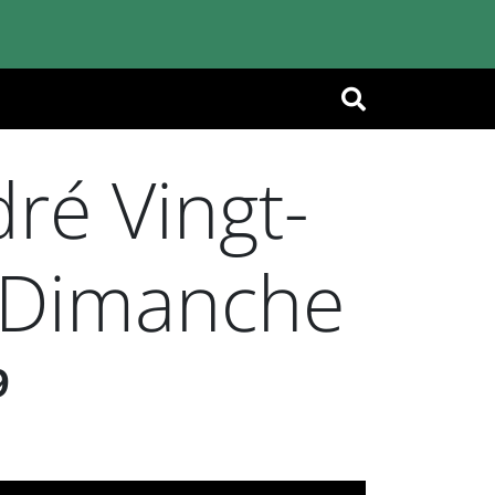
OK
ré Vingt-
u Dimanche
9