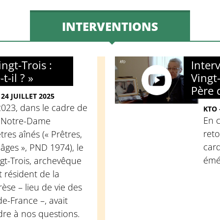
INTERVENTIONS
ngt-Trois :
Inter
t-il ? »
Vingt
Père 
24 JUILLET 2025
023, dans le cadre de
KTO 
En c
s Notre-Dame
reto
res aînés (« Prêtres,
card
âges », PND 1974), le
émér
gt-Trois, archevêque
t résident de la
se – lieu de vie des
de-France –, avait
re à nos questions.