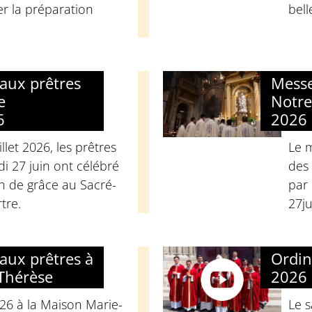
er la préparation
bell
aux prêtres
Messe
e
Notre
6
2026
llet 2026, les prêtres
Le 
i 27 juin ont célébré
des 
n de grâce au Sacré-
par 
tre.
27ju
aux prêtres à
Ordin
Thérèse
2026
026 à la Maison Marie-
Le 