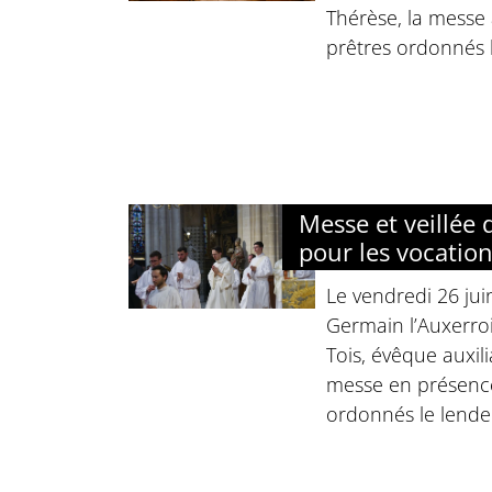
Thérèse, la messe 
prêtres ordonnés l
Messe et veillée 
pour les vocatio
Le vendredi 26 jui
Germain l’Auxerr
Tois, évêque auxili
messe en présence
ordonnés le lende