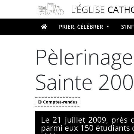
Panneau de gestion des cookies
L’ÉGLISE
CATH
PRIER, CÉLÉBRER
S’I
Votre recherche
Pèlerinage
Sainte 20
Comptes-rendus
Le 21 juillet 2009, près
parmi eux 150 étudiants d