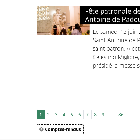
Fête patronale de
Antoine de Pado
Le samedi 13 juin 
Saint-Antoine de 
saint patron. À ce
Celestino Migliore
présidé la messe 
1
2
3
4
5
6
7
8
9
…
86
Comptes-rendus