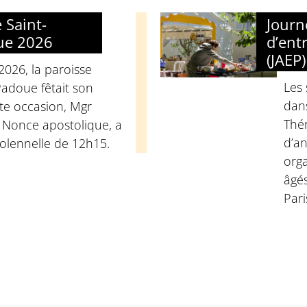
 Saint-
Journ
ue 2026
d’ent
(JAEP)
2026, la paroisse
Les 
Padoue fêtait son
dans
tte occasion, Mgr
Thér
, Nonce apostolique, a
d’an
solennelle de 12h15.
orga
âgés
Pari