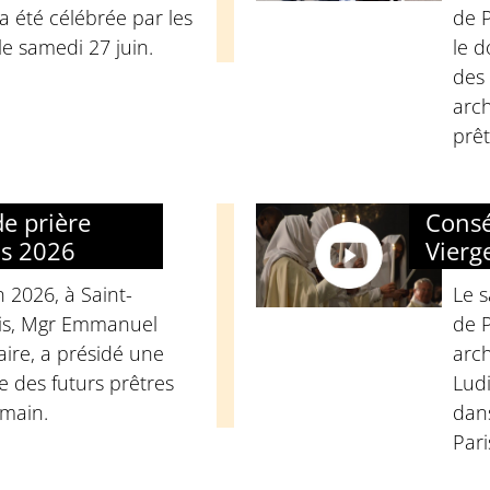
a été célébrée par les
de P
e samedi 27 juin.
le d
des 
arc
prêt
de prière
Consé
ns 2026
Vierg
n 2026, à Saint-
Le 
ois, Mgr Emmanuel
de P
aire, a présidé une
arc
 des futurs prêtres
Ludi
main.
dans
Pari