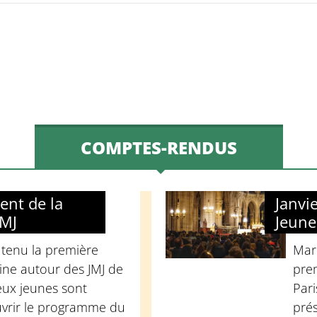
COMPTES-RENDUS
ent de la
Janvi
JMJ
Jeune
 tenu la première
Mard
ine autour des JMJ de
pre
ux jeunes sont
Pari
vrir le programme du
prés