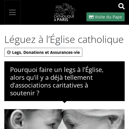
Panneau de gestion des cookies
Votre recherche
OK
Visite du Pape
Léguez à l’Église catholique
Legs, Donations et Assurances-vie
Pourquoi faire un legs à l’Église,
alors qu’il y a déjà tellement
d’associations caritatives à
soutenir ?