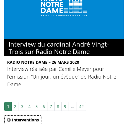
Interview du cardinal André Vingt-
Trois sur Radio Notre Dame
RADIO NOTRE DAME – 26 MARS 2020
Interview réalisée par Camille Meyer pour
l’émission “Un jour, un évêque” de Radio Notre
Dame.
1
2
3
4
5
6
7
8
9
…
42
Interventions