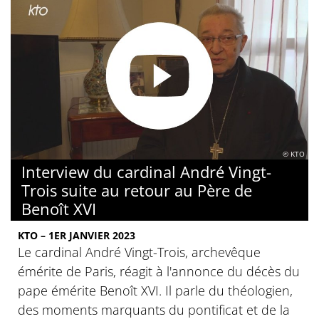
© KTO
Interview du cardinal André Vingt-
Trois suite au retour au Père de
Benoît XVI
KTO – 1ER JANVIER 2023
Le cardinal André Vingt-Trois, archevêque
émérite de Paris, réagit à l'annonce du décès du
pape émérite Benoît XVI. Il parle du théologien,
des moments marquants du pontificat et de la