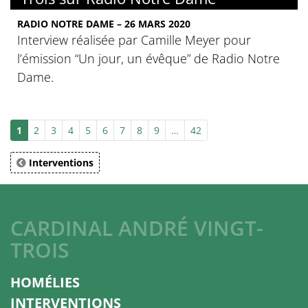
RADIO NOTRE DAME – 26 MARS 2020
Interview réalisée par Camille Meyer pour
l’émission “Un jour, un évêque” de Radio Notre
Dame.
1
2
3
4
5
6
7
8
9
…
42
Interventions
CARDINAL ANDRÉ VINGT-
TROIS
HOMÉLIES
INTERVENTIONS