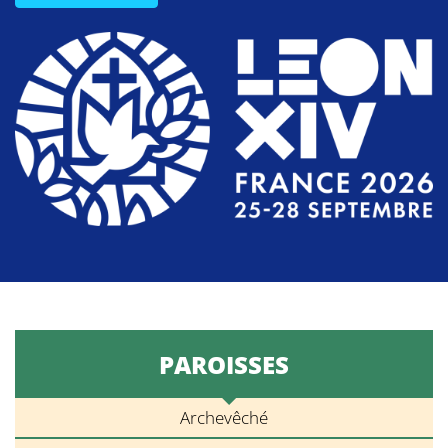
PAROISSES
Archevêché