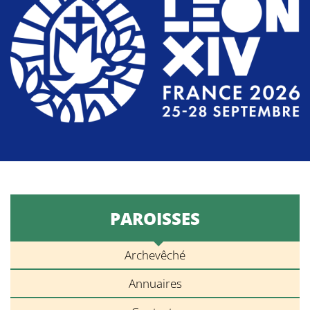
PAROISSES
Archevêché
Annuaires