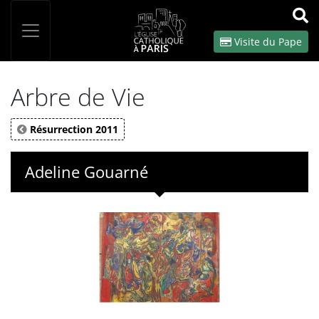
Panneau de gestion des cookies
Votre recherche
OK
Visite du Pape
Arbre de Vie
Résurrection 2011
Adeline Gouarné