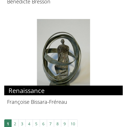
Bénédicte Bresson
Renaissance
Françoise Bissara-Fréreau
1
2
3
4
5
6
7
8
9
10