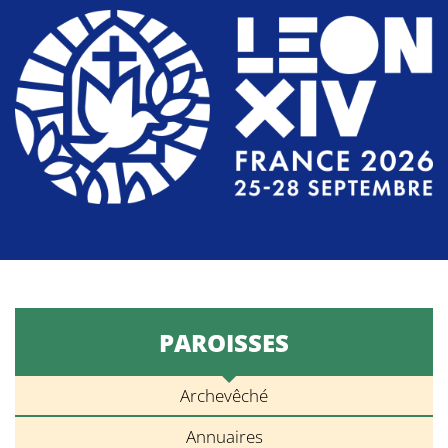
PAROISSES
Archevêché
Annuaires