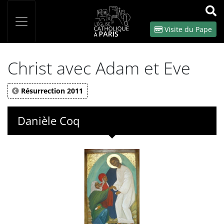
Panneau de gestion des cookies
Votre recherche
OK
Visite du Pape
Christ avec Adam et Eve
Résurrection 2011
Danièle Coq