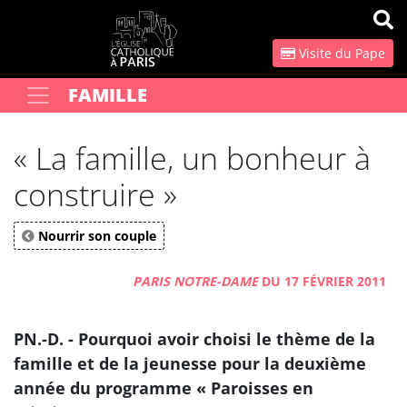
Panneau de gestion des cookies
Visite du Pape
FAMILLE
Votre recherche
OK
« La famille, un bonheur à
construire »
Nourrir son couple
PARIS NOTRE-DAME
DU 17 FÉVRIER 2011
PN.-D. - Pourquoi avoir choisi le thème de la
famille et de la jeunesse pour la deuxième
année du programme « Paroisses en