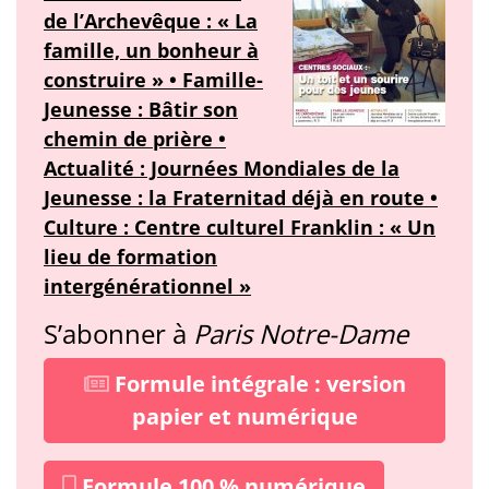
de l’Archevêque : « La
famille, un bonheur à
construire » • Famille-
Jeunesse : Bâtir son
chemin de prière •
Actualité : Journées Mondiales de la
Jeunesse : la Fraternitad déjà en route •
Culture : Centre culturel Franklin : « Un
lieu de formation
intergénérationnel »
S’abonner à
Paris Notre-Dame
Formule intégrale : version
papier et numérique
Formule 100 % numérique