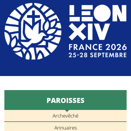
PAROISSES
Archevêché
Annuaires