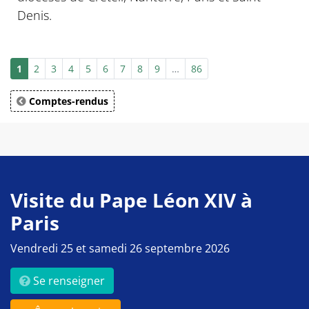
Denis.
1
2
3
4
5
6
7
8
9
…
86
Comptes-rendus
Visite du Pape Léon XIV à
Paris
Vendredi 25 et samedi 26 septembre 2026
Se renseigner