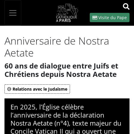
Panneau de gestion des cookies
Votre recherche
OK
Visite du Pape
Anniversaire de Nostra
Aetate
60 ans de dialogue entre Juifs et
Chrétiens depuis Nostra Aetate
Relations avec le Judaïsme
En 2025, l’Église célèbre
l’anniversaire de la déclaration
Nostra Aetate (n°4), texte majeur du
Concile Vatican II qui a ouvert une