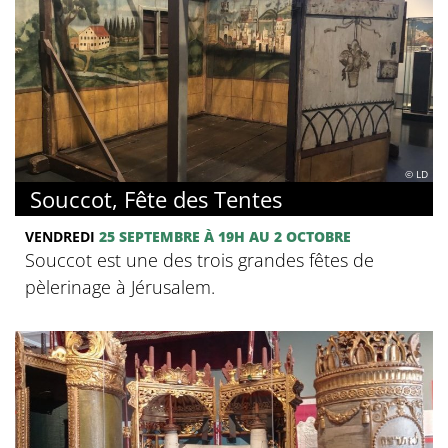
© LD
Souccot, Fête des Tentes
VENDREDI
25 SEPTEMBRE
À 19H
AU 2 OCTOBRE
Souccot est une des trois grandes fêtes de
pèlerinage à Jérusalem.