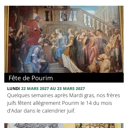
© LD
Fête de Pourim
LUNDI
22 MARS 2027 AU 23 MARS 2027
Quelques semaines après Mardi gras, nos frères
juifs fêtent allègrement Pourim le 14 du mois
d’Adar dans le calendrier juif.