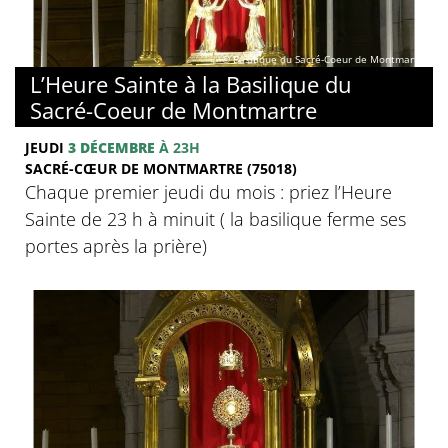
© Basilique du Sacré-Coeur de Montmartre
L’Heure Sainte à la Basilique du
Sacré-Coeur de Montmartre
JEUDI
3 DÉCEMBRE
À 23H
SACRÉ-CŒUR DE MONTMARTRE (75018)
Chaque premier jeudi du mois : priez l’Heure
Sainte de 23 h à minuit ( la basilique ferme ses
portes après la prière)