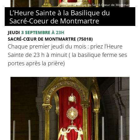
© Basilique du Sacré-Coeur de Montmartre
L’Heure Sainte à la Basilique du
Sacré-Coeur de Montmartre
JEUDI
3 SEPTEMBRE
À 23H
SACRÉ-CŒUR DE MONTMARTRE (75018)
Chaque premier jeudi du mois : priez l’Heure
Sainte de 23 h à minuit ( la basilique ferme ses
portes après la prière)