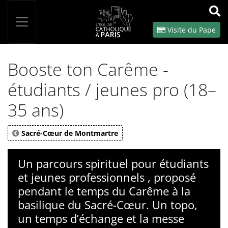
Panneau de gestion des cookies
Votre recherche
OK
Visite du Pape
Booste ton Carême -
étudiants / jeunes pro (18–
35 ans)
Sacré-Cœur de Montmartre
Un parcours spirituel pour étudiants
et jeunes professionnels , proposé
pendant le temps du Carême à la
basilique du Sacré-Cœur. Un topo,
un temps d’échange et la messe