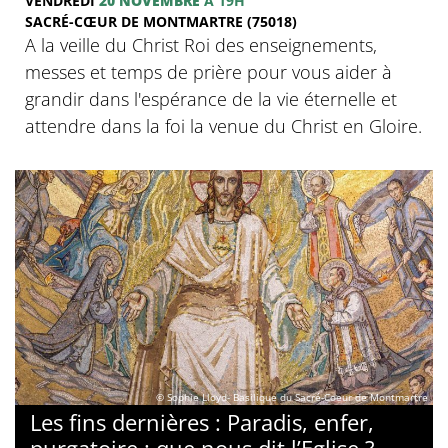
VENDREDI
20 NOVEMBRE
À 19H
SACRÉ-CŒUR DE MONTMARTRE (75018)
A la veille du Christ Roi des enseignements,
messes et temps de prière pour vous aider à
grandir dans l'espérance de la vie éternelle et
attendre dans la foi la venue du Christ en Gloire.
© Sophie Lloyd- Basilique du Sacré-Coeur de Montmartre
Les fins dernières : Paradis, enfer,
purgatoire : que nous dit l’Eglise ?