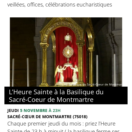
veillées, offices, célébrations eucharistiques
© Basilique du Sacré-Coeur de Montmartre
L’Heure Sainte à la Basilique du
Sacré-Coeur de Montmartre
JEUDI
5 NOVEMBRE
À 23H
SACRÉ-CŒUR DE MONTMARTRE (75018)
Chaque premier jeudi du mois : priez l’Heure
Sainte de 23 h à minuit ( la basilique ferme ses