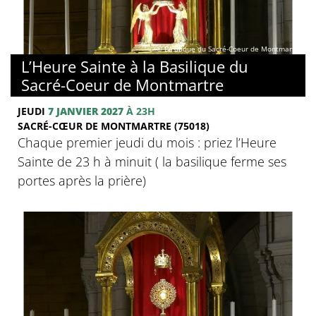
© Basilique du Sacré-Coeur de Montmartre
L’Heure Sainte à la Basilique du
Sacré-Coeur de Montmartre
JEUDI
7 JANVIER 2027
À 23H
SACRÉ-CŒUR DE MONTMARTRE (75018)
Chaque premier jeudi du mois : priez l’Heure
Sainte de 23 h à minuit ( la basilique ferme ses
portes après la prière)