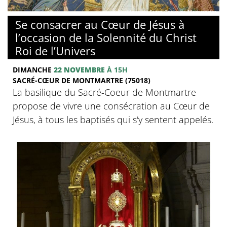
© Basilique du Sacré-Coeur de Montmartre
Se consacrer au Cœur de Jésus à
l’occasion de la Solennité du Christ
Roi de l’Univers
DIMANCHE
22 NOVEMBRE
À 15H
SACRÉ-CŒUR DE MONTMARTRE (75018)
La basilique du Sacré-Coeur de Montmartre
propose de vivre une consécration au Cœur de
Jésus, à tous les baptisés qui s'y sentent appelés.