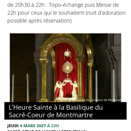
de 20h30 à 22h : Topo-échange puis Messe de
22h pour ceux qui le souhaitent (nuit d'adoration
possible après réservation)
© Basilique du Sacré-Coeur de Montmartre
L’Heure Sainte à la Basilique du
Sacré-Coeur de Montmartre
JEUDI
4 MARS 2027
À 23H