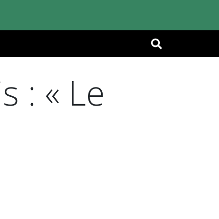
OK
s : « Le