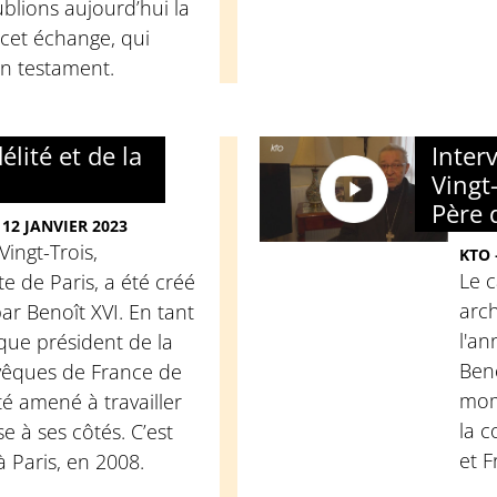
blions aujourd’hui la
 cet échange, qui
 testament.
élité et de la
Inter
Vingt
Père 
12 JANVIER 2023
Vingt-Trois,
KTO 
Le c
 de Paris, a été créé
arch
ar Benoît XVI. En tant
l'a
 que président de la
Beno
vêques de France de
mom
té amené à travailler
la c
se à ses côtés. C’est
et F
i à Paris, en 2008.