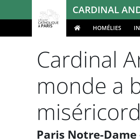
Panneau de gestion des cookies
CARDINAL AND
HOMÉLIES
I
Votre recherche
Cardinal An
monde a b
miséricord
Paris Notre-Dame –