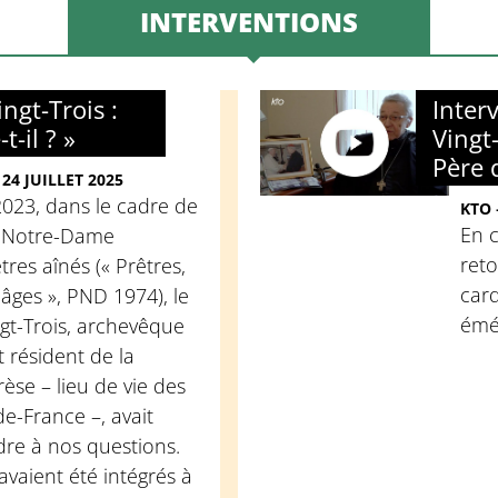
INTERVENTIONS
ngt-Trois :
Inter
t-il ? »
Vingt
Père 
24 JUILLET 2025
023, dans le cadre de
KTO 
En c
s Notre-Dame
reto
res aînés (« Prêtres,
card
âges », PND 1974), le
émér
gt-Trois, archevêque
t résident de la
se – lieu de vie des
de-France –, avait
re à nos questions.
avaient été intégrés à