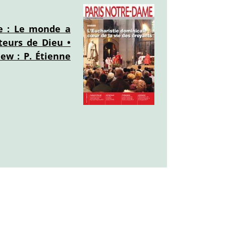
se : Le monde a
teurs de Dieu •
ew : P. Étienne