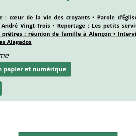
le : cœur de la vie des croyants • Parole d’Égli
André Vingt-Trois • Reportage : Les petits servi
prêtres : réunion de famille à Alençon • Intervi
des Alagados
ame
on papier et numérique