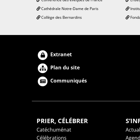
Cathédrale Notre-Dame de Paris
Instit
Collège des Bernardins
Fonda
Extranet
Plan du site
Communiqués
PRIER, CÉLÉBRER
S’I
Catéchuménat
Actual
Célébrations
Agen