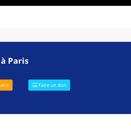
 à Paris
aire
Faire un don