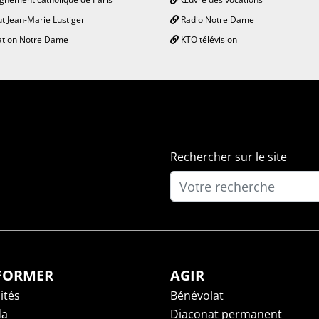
ut Jean-Marie Lustiger
Radio Notre Dame
tion Notre Dame
KTO télévision
Rechercher sur le site
NFORMER
AGIR
ités
Bénévolat
da
Diaconat permanent