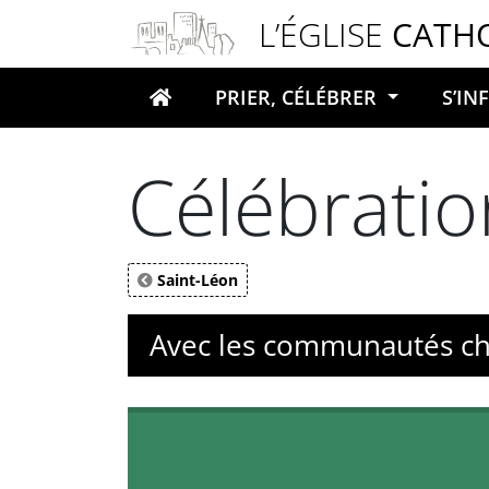
Panneau de gestion des cookies
L’ÉGLISE
CATH
PRIER, CÉLÉBRER
S’I
Votre recherche
Célébrati
Saint-Léon
Avec les communautés ch