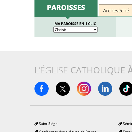
PAROISSES
Archevêché
MA PAROISSE EN 1 CLIC
L’ÉGLISE
CATHOLIQUE
Saint-Siège
Sémin
Conférence des évêques de France
Ensei