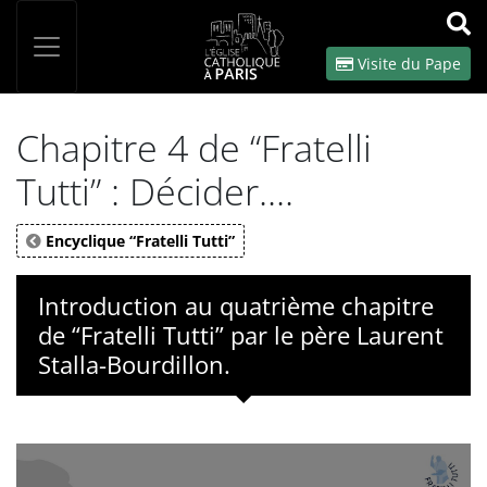
Panneau de gestion des cookies
Votre recherche
OK
Visite du Pape
Chapitre 4 de “Fratelli
Tutti” : Décider....
Encyclique “Fratelli Tutti”
Introduction au quatrième chapitre
de “Fratelli Tutti” par le père Laurent
Stalla-Bourdillon.