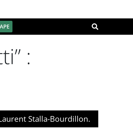
PAPE
OK
i” :
 Laurent Stalla-Bourdillon.