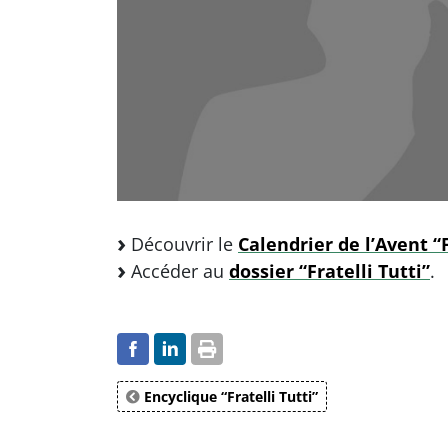
Découvrir le
Calendrier de l’Avent “F
Accéder au
dossier “Fratelli Tutti”
.
Encyclique “Fratelli Tutti”