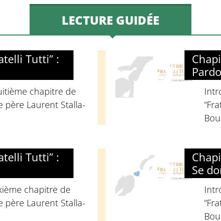
LECTURE GUIDÉE
elli Tutti” :
Chapit
Pardo
uitième chapitre de
Int
 le père Laurent Stalla-
“Fra
Bour
elli Tutti” :
Chapit
Se do
ixième chapitre de
Int
 le père Laurent Stalla-
“Fra
Bour