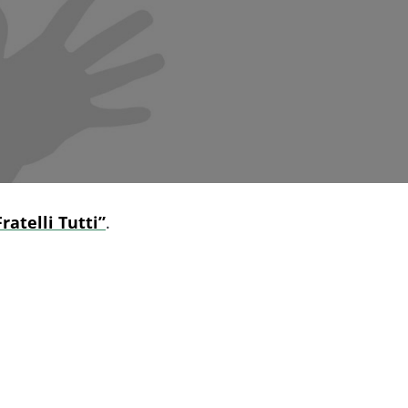
ratelli Tutti”
.