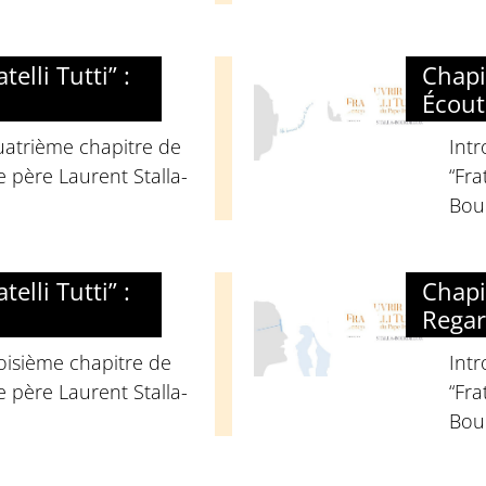
elli Tutti” :
Chapit
Écoute
uatrième chapitre de
Int
 le père Laurent Stalla-
“Fra
Bour
elli Tutti” :
Chapit
Regard
oisième chapitre de
Int
 le père Laurent Stalla-
“Fra
Bour