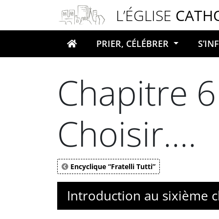
Panneau de gestion des cookies
L’ÉGLISE
CATH
PRIER, CÉLÉBRER
S’I
Votre recherche
Chapitre 6 
Choisir....
Encyclique “Fratelli Tutti”
Introduction au sixième ch