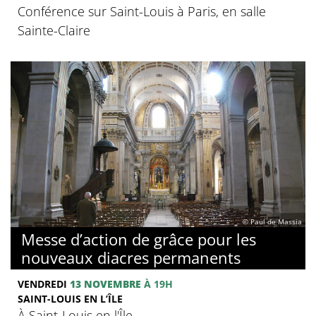
Conférence sur Saint-Louis à Paris, en salle
Sainte-Claire
© Paul de Massia
Messe d’action de grâce pour les
nouveaux diacres permanents
VENDREDI
13 NOVEMBRE
À 19H
SAINT-LOUIS EN L’ÎLE
À Saint-Louis en l'Île.