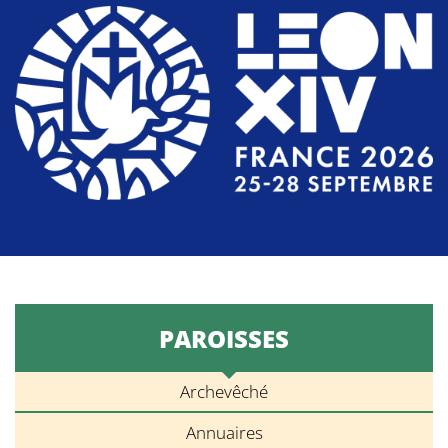
PAROISSES
Archevêché
Annuaires