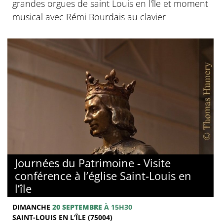
grandes orgues de saint Louis en l'île et moment
musical avec Rémi Bourdais au clavier
Journées du Patrimoine - Visite
conférence à l’église Saint-Louis en
l’île
DIMANCHE
20 SEPTEMBRE
À 15H30
SAINT-LOUIS EN L’ÎLE (75004)