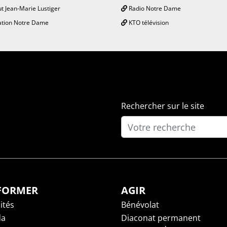
ut Jean-Marie Lustiger
Radio Notre Dame
tion Notre Dame
KTO télévision
Rechercher sur le site
NFORMER
AGIR
ités
Bénévolat
da
Diaconat permanent