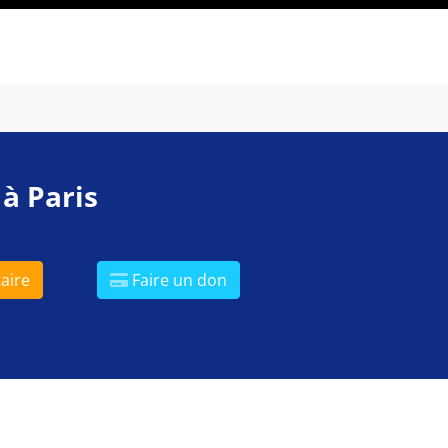
 à Paris
aire
Faire un don