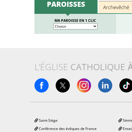
PAROISSES
Archevêché
MA PAROISSE EN 1 CLIC
L’ÉGLISE
CATHOLIQUE
Saint-Siège
Sémin
Conférence des évêques de France
Ensei