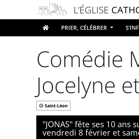
Panneau de gestion des cookies
L’ÉGLISE
CATH
PRIER, CÉLÉBRER
S’I
Votre recherche
Comédie M
Jocelyne e
Saint-Léon
"JONAS" fête ses 10 ans su
vendredi 8 février et sa