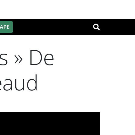
PAPE
OK
s » De
eaud