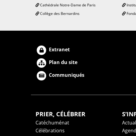
Cathédrale Notre-Dame de Paris
Instit
Collège des Bernardins
Fonda
Extranet
Plan du site
Communiqués
PRIER, CÉLÉBRER
S’I
Catéchuménat
Actual
Célébrations
Agen