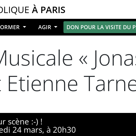
OLIQUE
À PARIS
NFORMER
AGIR
DON POUR LA VISITE DU 
usicale « Jona
t Etienne Tarn
r scène :-) !
medi 24 mars, à 20h30