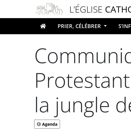
Panneau de gestion des cookies
L’ÉGLISE
CATH
PRIER, CÉLÉBRER
S’I
Votre recherche
Communiqu
Protestan
la jungle d
Agenda