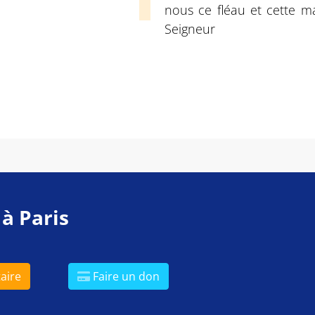
nous ce fléau et cette ma
Seigneur
 à Paris
aire
Faire un don