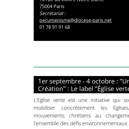
75004 Paris
Secrétariat
:
oecumenisme@diocese-paris.net
01 78 91 91 68
1er septembre - 4 octobre : “U
Création” : Le label “Église vert
L’Eglise verte est une initiative qui so
mobiliser concrètement les Églis
mouvements chrétiens au changeme
l’ensemble des défis environnementaux.