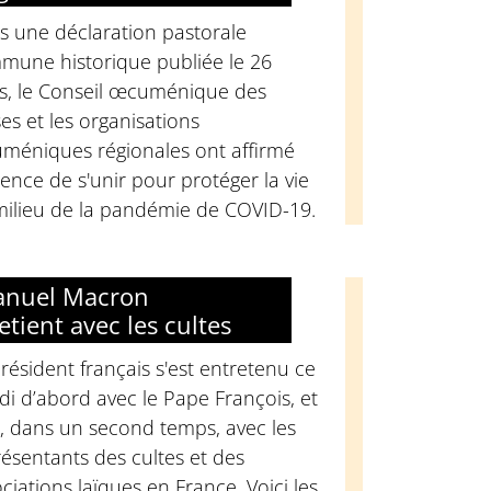
s une déclaration pastorale
mune historique publiée le 26
s, le Conseil œcuménique des
ses et les organisations
méniques régionales ont affirmé
gence de s'unir pour protéger la vie
milieu de la pandémie de COVID-19.
nuel Macron
etient avec les cultes
résident français s'est entretenu ce
i d’abord avec le Pape François, et
, dans un second temps, avec les
ésentants des cultes et des
ciations laïques en France. Voici les