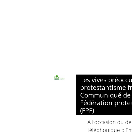
Les vives préocc
protestantisme fr
Communiqué de 
Fédération prote
(FPF)
À l’occasion du d
téléphonique d’E