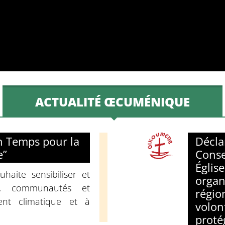
ACTUALITÉ ŒCUMÉNIQUE
n Temps pour la
Décl
e”
Conse
Église
uhaite sensibiliser et
organ
es, communautés et
régio
nt climatique et à
volon
protég