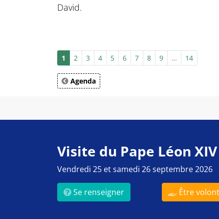
David.
1
2
3
4
5
6
7
8
9
…
14
Agenda
Visite du Pape Léon XIV
Vendredi 25 et samedi 26 septembre 2026
Se renseigner
Être volont