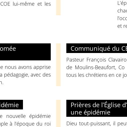
L’ép
le COE lui-même et les
chac
l’o
et 
lomée
Communiqué du CÉ
Pasteur François Clavair
e nous avons apprise
de Moulins-Beaufort, Co
r la pédagogie, avec des
tous les chrétiens en ce 
n.
pidémie
Prières de l’Église
une épidémie
te nouvelle épidémie
Dieu tout-puissant, il peu
ple à l’époque du roi