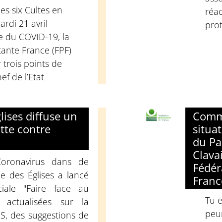
es six Cultes en
réac
rdi 21 avril
prot
e du COVID-19, la
tante France (FPF)
 trois points de
ef de l’Etat
ises diffuse un
Commu
tte contre
situa
du Pa
Clavai
oronavirus dans de
Fédér
 des Églises a lancé
Franc
iale "Faire face au
Tu e
 actualisées sur la
peur
S, des suggestions de