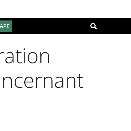
PAPE
OK
ation
oncernant