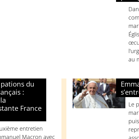
Dan
com
mar
Égli
œcu
l'ur
au 
upations du
Emma
ançais :
s’entr
la
Le p
stante France
mard
puis
euxième entretien
repr
mmanuel Macron avec
asso