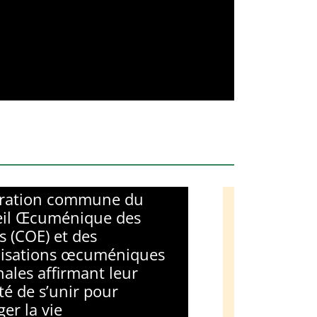
aration commune du
il Œcuménique des
s (COE) et des
isations œcuméniques
nales affirmant leur
té de s’unir pour
er la vie