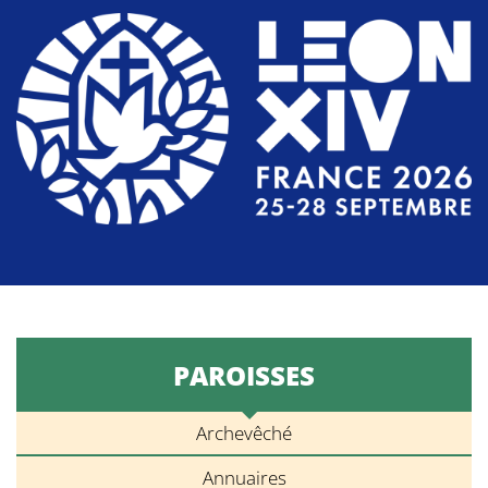
PAROISSES
Archevêché
Annuaires