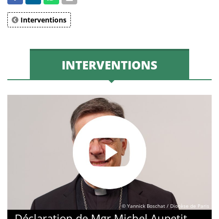
Interventions
INTERVENTIONS
© Yannick Boschat / Diocèse de Paris
Déclaration de Mgr Michel Aupetit