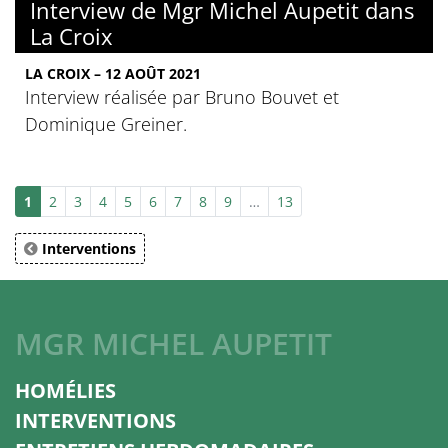
Interview de Mgr Michel Aupetit dans
La Croix
LA CROIX – 12 AOÛT 2021
Interview réalisée par Bruno Bouvet et
Dominique Greiner.
1
2
3
4
5
6
7
8
9
…
13
Interventions
MGR MICHEL AUPETIT
HOMÉLIES
INTERVENTIONS