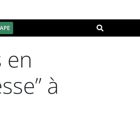
PAPE
OK
s en
esse” à