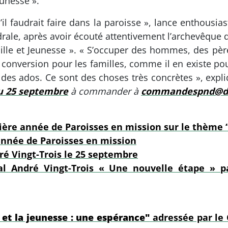
eunesse ».
l faudrait faire dans la paroisse », lance enthousiaste
drale, après avoir écouté attentivement l’archevêque 
lle et Jeunesse ». « S’occuper des hommes, des pères
conversion pour les familles, comme il en existe pou
des ados. Ce sont des choses très concrètes », expliqu
u 25 septembre
à commander à
commandespnd@dio
ière année de Paroisses en mission sur le thème “
 année de Paroisses en mission
é Vingt-Trois le 25 septembre
inal André Vingt-Trois « Une nouvelle étape »
e et la jeunesse : une espérance"
adressée par le 