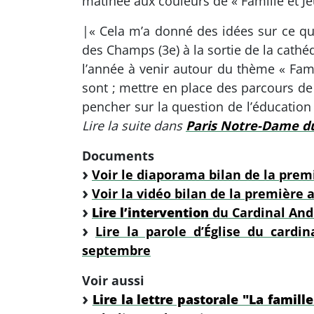
matinée aux couleurs de « Famille et J
|« Cela m’a donné des idées sur ce qu’i
des Champs (3e) à la sortie de la cathé
l’année à venir autour du thème « Fami
sont ; mettre en place des parcours de 
pencher sur la question de l’éducation 
Lire la suite dans
Paris Notre-Dame d
Documents
Voir le diaporama bilan de la prem
Voir la vidéo bilan de la première
Lire l’intervention
du Cardinal Andr
Lire la parole d’Église du card
septembre
Voir aussi
Lire la lettre pastorale "La famill