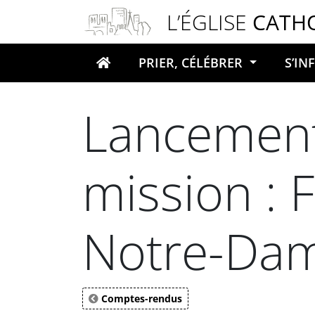
Panneau de gestion des cookies
L’ÉGLISE
CATH
PRIER, CÉLÉBRER
S’I
Votre recherche
Lancement
mission : 
Notre-Dam
Comptes-rendus